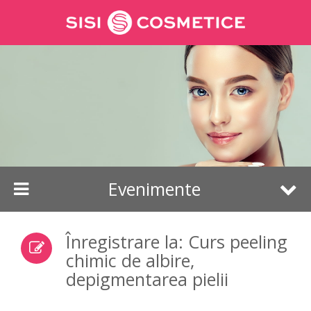
Evenimente
Webinar de cosmetică
Cursuri individuale cu Mihaela
Tămaș
Analiză Facială Digitală
Evenimente
Cursuri online
Înregistrare la: Curs peeling
chimic de albire,
depigmentarea pielii