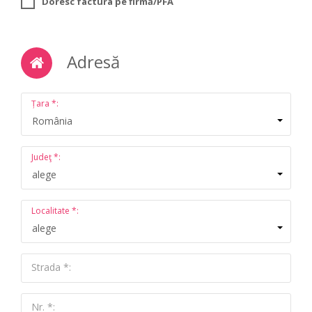
Doresc factura pe firmă/PFA
Adresă
Țara *:
România
Judeţ *:
alege
Localitate *:
alege
Strada *:
Nr. *: