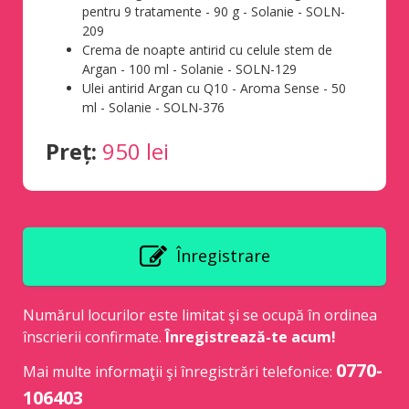
pentru 9 tratamente - 90 g - Solanie - SOLN-
209
Crema de noapte antirid cu celule stem de
Argan - 100 ml - Solanie - SOLN-129
Ulei antirid Argan cu Q10 - Aroma Sense - 50
ml - Solanie - SOLN-376
Preț:
950 lei
Înregistrare
Numărul locurilor este limitat şi se ocupă în ordinea
înscrierii confirmate.
Înregistrează-te acum!
0770-
Mai multe informaţii şi înregistrări telefonice:
106403