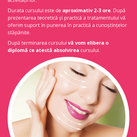
activității lor.
Durata cursului este de
aproximativ 2-3 ore
. După
prezentarea teoretică și practică a tratamentului vă
oferim suport în punerea în practică a cunoștințelor
stăpânite.
După terminarea cursului
vă vom elibera o
diplomă ce atestă absolvirea
cursului.