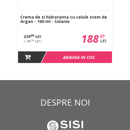
si
Crema de zi hidratanta cu celule stem de
Cr
Argan - 100 ml - Solanie
Ar
188
0
81
00
239
LEI
1
EI
LEI
-19
( -50
LEI )
(
ADAUGA IN COS
DESPRE NOI