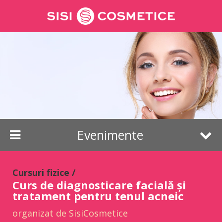
Evenimente
Webinar de cosmetică
Cursuri individuale cu Mihaela
Tămaș
Analiză Facială Digitală
Evenimente
Cursuri online
Cursuri fizice /
Curs de diagnosticare facială și
tratament pentru tenul acneic
organizat de SisiCosmetice