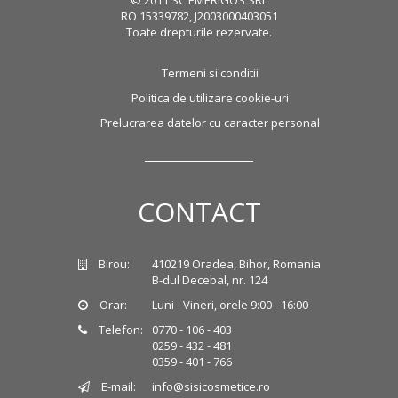
© 2011 SC EMERIGOS SRL
RO 15339782, J2003000403051
Toate drepturile rezervate.
Termeni si conditii
Politica de utilizare cookie-uri
Prelucrarea datelor cu caracter personal
CONTACT
Birou:
410219 Oradea, Bihor, Romania
B-dul Decebal, nr. 124
Orar:
Luni - Vineri, orele 9:00 - 16:00
Telefon:
0770 - 106 - 403
0259 - 432 - 481
0359 - 401 - 766
E-mail:
info@sisicosmetice.ro