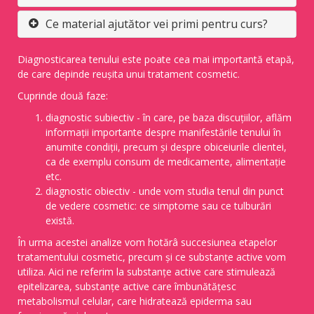
Ce material ajutător vei primi pentru curs?
Diagnosticarea tenului este poate cea mai importantă etapă,
de care depinde reușita unui tratament cosmetic.
Cuprinde două faze:
diagnostic subiectiv - în care, pe baza discuțiilor, aflăm
informații importante despre manifestările tenului în
anumite condiții, precum și despre obiceiurile clientei,
ca de exemplu consum de medicamente, alimentație
etc.
diagnostic obiectiv - unde vom studia tenul din punct
de vedere cosmetic: ce simptome sau ce tulburări
există.
În urma acestei analize vom hotărâ succesiunea etapelor
tratamentului cosmetic, precum și ce substanțe active vom
utiliza. Aici ne referim la substanțe active care stimulează
epitelizarea, substanțe active care îmbunătățesc
metabolismul celular, care hidratează epiderma sau