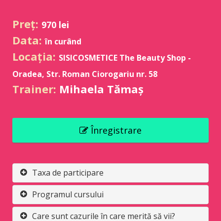
Preț:
970 lei
Data:
în curând
Locația:
SISICOSMETICE The Beauty Shop -
Oradea, Str. Roman Ciorogariu nr. 58
Trainer:
Mihaela Tămaș
Înregistrare
Taxa de participare
Programul cursului
Care sunt cazurile în care merită să vii?