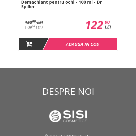
l -
Demachiant pentru ochi - 100 ml - Dr
De
Spiller
Spi
122
0
00
00
152
LEI
1
EI
LEI
00
( -30
LEI )
(
ADAUGA IN COS
DESPRE NOI