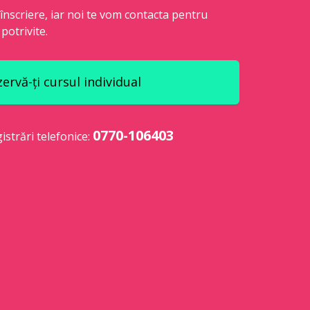
nscriere, iar noi te vom contacta pentru
 potrivite.
ervă-ți cursul individual
0770-106403
istrări telefonice: