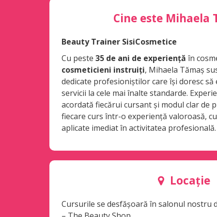
Cine este Mihaela
Beauty Trainer SisiCosmetice
Cu peste
35 de ani de experiență
în cosme
cosmeticieni instruiți
, Mihaela Tămaș sus
dedicate profesioniștilor care își doresc să
servicii la cele mai înalte standarde. Experi
acordată fiecărui cursant și modul clar de
fiecare curs într-o experiență valoroasă, cu
aplicate imediat în activitatea profesională.
Locație
Cursurile se desfășoară în salonul nostru 
– The Beauty Shop