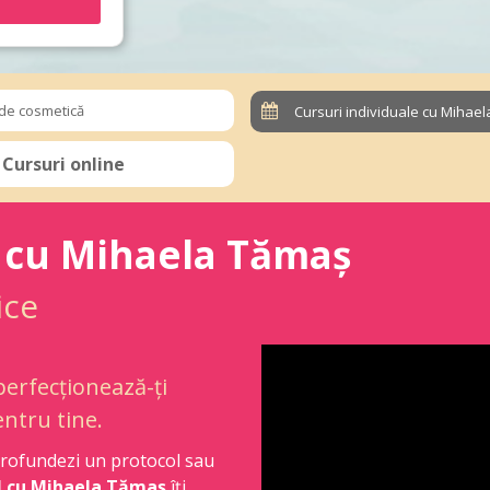
de cosmetică
Cursuri individuale cu Mihae
Cursuri online
e cu Mihaela Tămaș
ice
perfecționează-ți
entru tine.
 aprofundezi un protocol sau
al cu Mihaela Tămaș
îți