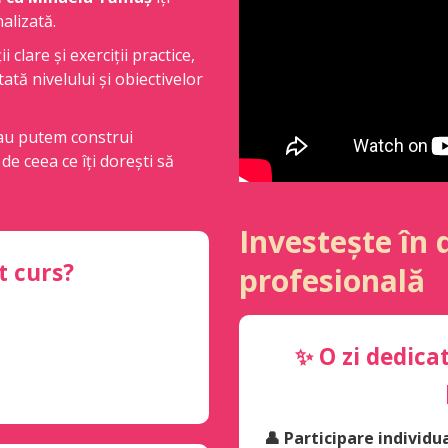
alizată.
 clare și exerciții practice,
tată nivelului și obiectivelor
 sau putem construi
e ceea ce îți dorești să
Investește în 
t curs?
profesională
✨ O zi dedicat
👤 Participare individu