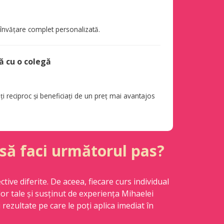
 învățare complet personalizată.
ă cu o colegă
ți reciproc și beneficiați de un preț mai avantajos
 să faci următorul pas?
tive diferite. De aceea, fiecare curs individual
lor tale și susținut de experiența Mihaelei
rezultate pe care le poți aplica imediat în