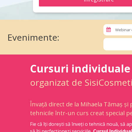
Webinar 
Evenimente:
Cursuri individual
organizat de SisiCosmet
Învață direct de la Mihaela Tămaș și 
tehnicile într-un curs creat special p
Fie că îți dorești să înveți o tehnică nouă, să
să îți perfecționezi serviciile,
Cursul Individu