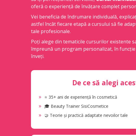
oferă o experiență de învățare complet person
Vei beneficia de îndrumare individuală, explicații
astfel încât fiecare etapă a cursului să fie adap
tale profesionale.
Poți alege din tematicile cursurilor existente
împreună un program personalizat, în funcție d
înveți.
De ce să alegi aces
⭐ 35+ ani de experiență în cosmetică
🎓 Beauty Trainer SisiCosmetice
🤝 Teorie și practică adaptate nevoilor tale