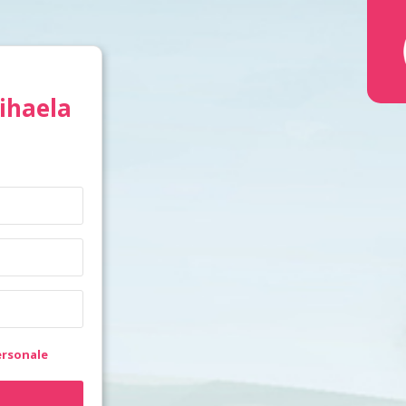
Mihaela
ersonale