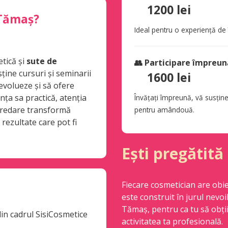
1200 lei
 Tămaș?
Ideal pentru o experiență de
tică și
sute de
👥 Participare împreun
ține cursuri și seminarii
1600 lei
 evolueze și să ofere
ența sa practică, atenția
Învățați împreună, vă susține
 predare transformă
pentru amândouă.
 rezultate care pot fi
Ești pregătită
Fiecare cosmetician are obiec
este construit în jurul nevoi
Tămaș, pentru ca tu să obții 
din cadrul SisiCosmetice
activitatea ta profesională.