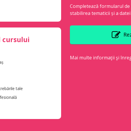
Completează formularul de î
stabilirea tematicii și a datei
Rez
l cursului
Mai multe informaţii şi înreg
aș
rebările tale
fesională