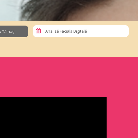
Analiză Facială Digitală
la Tămaș