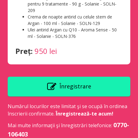
pentru 9 tratamente - 90 g - Solanie - SOLN-
209
Crema de noapte antirid cu celule stem de
Argan - 100 ml - Solanie - SOLN-129
Ulei antirid Argan cu Q10 - Aroma Sense - 50
ml - Solanie - SOLN-376
Preț:
950 lei
Înregistrare
Numărul locurilor este limitat şi se ocupă în ordinea
înscrierii confirmate.
Înregistrează-te acum!
0770-
Mai multe informaţii şi înregistrări telefonice:
106403