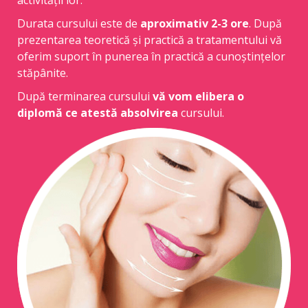
activității lor.
Durata cursului este de
aproximativ 2-3 ore
. După
prezentarea teoretică și practică a tratamentului vă
oferim suport în punerea în practică a cunoștințelor
stăpânite.
După terminarea cursului
vă vom elibera o
diplomă ce atestă absolvirea
cursului.