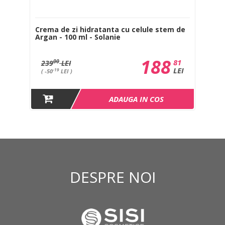
si
Crema de zi hidratanta cu celule stem de
Cr
Argan - 100 ml - Solanie
Ar
188
0
81
00
239
LEI
1
EI
LEI
-19
( -50
LEI )
(
ADAUGA IN COS
DESPRE NOI