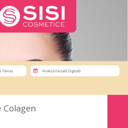
la Tămaș
Analiză Facială Digitală
e Colagen