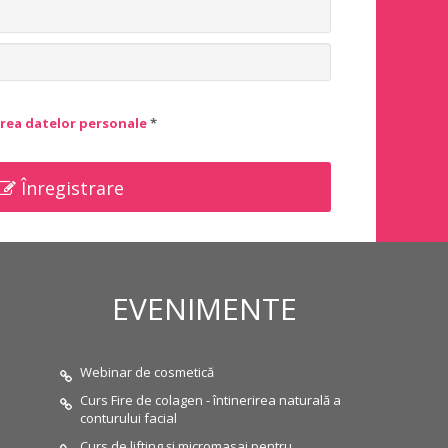
rea datelor personale
*
Înregistrare
EVENIMENTE
Webinar de cosmetică
Curs Fire de colagen - întinerirea naturală a
conturului facial
Curs de lifting și micromasaj pentru