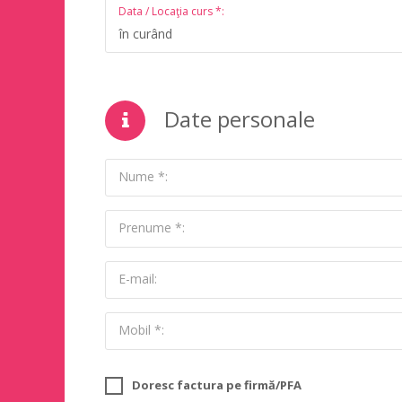
Data / Locaţia curs *:
în curând
Date personale
Nume *:
Prenume *:
E-mail:
Mobil *:
Doresc factura pe firmă/PFA