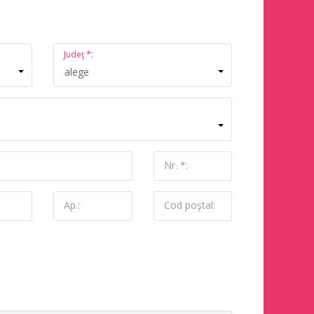
Judeţ *:
alege
Nr. *:
Ap.:
Cod poştal: